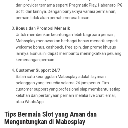
dari provider ternama seperti Pragmatic Play, Habanero, PG
Soft, dan lainnya. Dengan banyaknya variasi permainan,
pemain tidak akan pernah merasa bosan.
Bonus dan Promosi Menarik
Untuk memberikan keuntungan lebih bagi para pemain,
Mabosplay menawarkan berbagai bonus menarik seperti
welcome bonus, cashback, free spin, dan promo khusus
lainnya. Bonus ini dapat membantu meningkatkan peluang
kemenangan pemain.
Customer Support 24/7
Salah satu keunggulan Mabosplay adalah layanan
pelanggan yang tersedia selama 24 jam penuh. Tim
customer support yang profesional siap membantu setiap
keluhan dan pertanyaan pemain melalui live chat, email,
atau WhatsApp.
Tips Bermain Slot yang Aman dan
Menguntungkan di Mabosplay