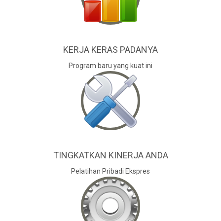
KERJA KERAS PADANYA
Program baru yang kuat ini
TINGKATKAN KINERJA ANDA
Pelatihan Pribadi Ekspres