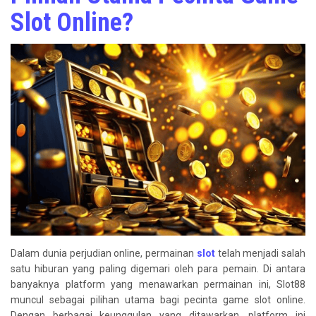
Slot Online?
Dalam dunia perjudian online, permainan
slot
telah menjadi salah
satu hiburan yang paling digemari oleh para pemain. Di antara
banyaknya platform yang menawarkan permainan ini, Slot88
muncul sebagai pilihan utama bagi pecinta game slot online.
Dengan berbagai keunggulan yang ditawarkan, platform ini