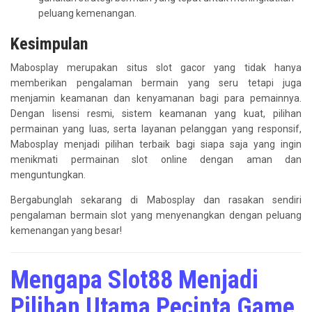
peluang kemenangan.
Kesimpulan
Mabosplay merupakan situs slot gacor yang tidak hanya
memberikan pengalaman bermain yang seru tetapi juga
menjamin keamanan dan kenyamanan bagi para pemainnya.
Dengan lisensi resmi, sistem keamanan yang kuat, pilihan
permainan yang luas, serta layanan pelanggan yang responsif,
Mabosplay menjadi pilihan terbaik bagi siapa saja yang ingin
menikmati permainan slot online dengan aman dan
menguntungkan.
Bergabunglah sekarang di Mabosplay dan rasakan sendiri
pengalaman bermain slot yang menyenangkan dengan peluang
kemenangan yang besar!
Mengapa Slot88 Menjadi
Pilihan Utama Pecinta Game