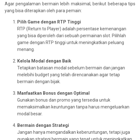
Agar pengalaman bermain lebih maksimal, berikut beberapa tips
yang bisa diterapkan oleh para pemain:
Pilih Game dengan RTP Tinggi
RTP (Return to Player) adalah persentase kemenangan
yang bisa diperoleh dari sebuah permainan slot. Pilihlah
game dengan RTP tinggi untuk meningkatkan peluang
menang.
Kelola Modal dengan Baik
Tetapkan batasan modal sebelum bermain dan jangan
melebihi budget yang telah direncanakan agar tetap
bermain dengan bijak.
Manfaatkan Bonus dengan Optimal
Gunakan bonus dan promo yang tersedia untuk
memaksimalkan keuntungan tanpa harus mengeluarkan
modal besar.
Bermain dengan Strategi
Jangan hanya mengandalkan keberuntungan, tetapi juga
gunakan strategi bermain yang tepat untuk meningkatkan