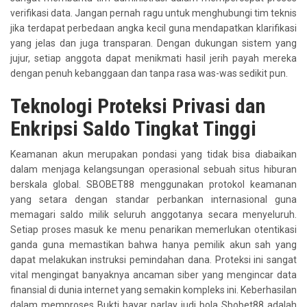
verifikasi data. Jangan pernah ragu untuk menghubungi tim teknis
jika terdapat perbedaan angka kecil guna mendapatkan klarifikasi
yang jelas dan juga transparan. Dengan dukungan sistem yang
jujur, setiap anggota dapat menikmati hasil jerih payah mereka
dengan penuh kebanggaan dan tanpa rasa was-was sedikit pun.
Teknologi Proteksi Privasi dan
Enkripsi Saldo Tingkat Tinggi
Keamanan akun merupakan pondasi yang tidak bisa diabaikan
dalam menjaga kelangsungan operasional sebuah situs hiburan
berskala global. SBOBET88 menggunakan protokol keamanan
yang setara dengan standar perbankan internasional guna
memagari saldo milik seluruh anggotanya secara menyeluruh.
Setiap proses masuk ke menu penarikan memerlukan otentikasi
ganda guna memastikan bahwa hanya pemilik akun sah yang
dapat melakukan instruksi pemindahan dana. Proteksi ini sangat
vital mengingat banyaknya ancaman siber yang mengincar data
finansial di dunia internet yang semakin kompleks ini. Keberhasilan
dalam memproses Bukti bayar parlay judi bola Sbobet88 adalah