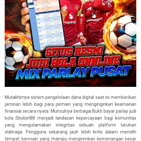
Mutakhirnya sistem pengelolaan dana digital saat ini memberikan
jaminan lebih bagi para pemain yang menginginkan keamanan
finansial secara nyata. Munculnya berbagai Bukti bayar parlay judi
bola Sbobet88 menjadi landasan kepercayaan bagi komunitas
yang mengutamakan integritas sebuah platform taruhan
olahraga. Pengguna sekarang jauh lebih kritis dalam memilih
tempat bermain yang mampu mengirimkan kemenangan besar