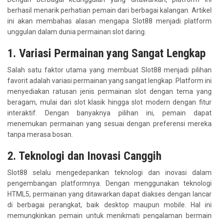
berhasil menarik perhatian pemain dari berbagai kalangan. Artikel
ini akan membahas alasan mengapa Slot88 menjadi platform
unggulan dalam dunia permainan slot daring.
1. Variasi Permainan yang Sangat Lengkap
Salah satu faktor utama yang membuat Slot88 menjadi pilihan
favorit adalah variasi permainan yang sangat lengkap. Platform ini
menyediakan ratusan jenis permainan slot dengan tema yang
beragam, mulai dari slot klasik hingga slot modern dengan fitur
interaktif. Dengan banyaknya pilihan ini, pemain dapat
menemukan permainan yang sesuai dengan preferensi mereka
tanpa merasa bosan.
2. Teknologi dan Inovasi Canggih
Slot88 selalu mengedepankan teknologi dan inovasi dalam
pengembangan platformnya. Dengan menggunakan teknologi
HTML5, permainan yang ditawarkan dapat diakses dengan lancar
di berbagai perangkat, baik desktop maupun mobile. Hal ini
memungkinkan pemain untuk menikmati pengalaman bermain