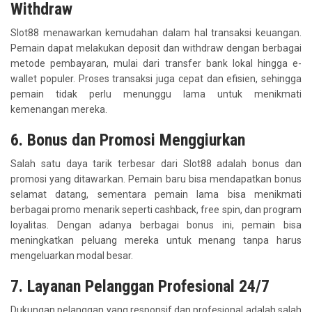
Withdraw
Slot88 menawarkan kemudahan dalam hal transaksi keuangan.
Pemain dapat melakukan deposit dan withdraw dengan berbagai
metode pembayaran, mulai dari transfer bank lokal hingga e-
wallet populer. Proses transaksi juga cepat dan efisien, sehingga
pemain tidak perlu menunggu lama untuk menikmati
kemenangan mereka.
6. Bonus dan Promosi Menggiurkan
Salah satu daya tarik terbesar dari Slot88 adalah bonus dan
promosi yang ditawarkan. Pemain baru bisa mendapatkan bonus
selamat datang, sementara pemain lama bisa menikmati
berbagai promo menarik seperti cashback, free spin, dan program
loyalitas. Dengan adanya berbagai bonus ini, pemain bisa
meningkatkan peluang mereka untuk menang tanpa harus
mengeluarkan modal besar.
7. Layanan Pelanggan Profesional 24/7
Dukungan pelanggan yang responsif dan profesional adalah salah