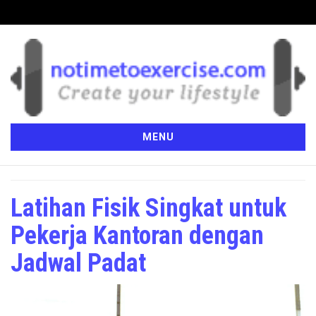
MENU
Latihan Fisik Singkat untuk
Pekerja Kantoran dengan
Jadwal Padat