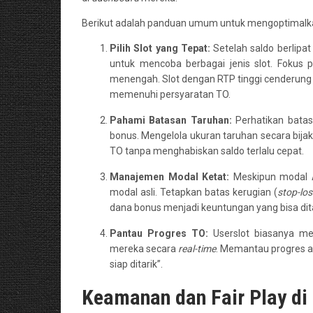
Berikut adalah panduan umum untuk mengoptimalkan 
Pilih Slot yang Tepat:
Setelah saldo berlipa
untuk mencoba berbagai jenis slot. Fokus
menengah. Slot dengan RTP tinggi cenderung
memenuhi persyaratan TO.
Pahami Batasan Taruhan:
Perhatikan bata
bonus. Mengelola ukuran taruhan secara bija
TO tanpa menghabiskan saldo terlalu cepat.
Manajemen Modal Ketat:
Meskipun modal An
modal asli. Tetapkan batas kerugian (
stop-los
dana bonus menjadi keuntungan yang bisa dita
Pantau Progres TO:
Userslot biasanya m
mereka secara
real-time
. Memantau progres a
siap ditarik”.
Keamanan dan Fair Play di