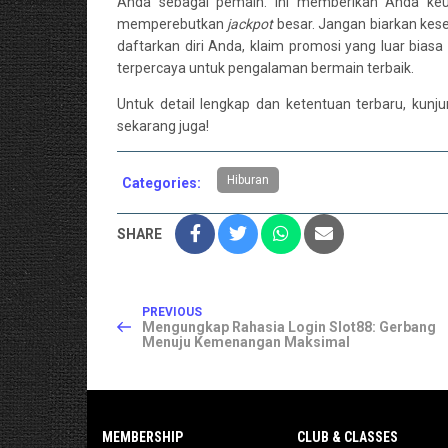
Anda sebagai pemain. Ini memberikan Anda keungg
memperebutkan
jackpot
besar. Jangan biarkan kes
daftarkan diri Anda, klaim promosi yang luar biasa
terpercaya untuk pengalaman bermain terbaik.
Untuk detail lengkap dan ketentuan terbaru, kunju
sekarang juga!
Hiburan
Categories:
SHARE
Post
Previous
PREVIOUS
Post
Mengungkap Rahasia Login Slot88: Gerbang
Menuju Kemenangan Maksimal
navigation
MEMBERSHIP
CLUB & CLASSES