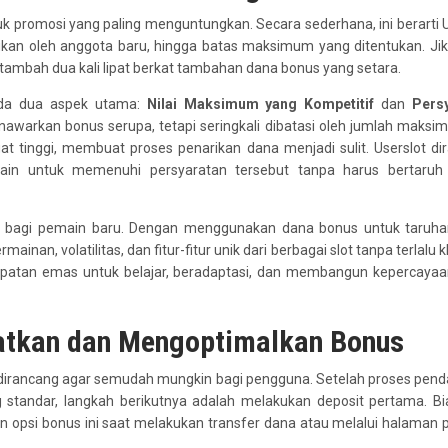
k promosi yang paling menguntungkan. Secara sederhana, ini berarti U
ukan oleh anggota baru, hingga batas maksimum yang ditentukan. Ji
ambah dua kali lipat berkat tambahan dana bonus yang setara.
pada dua aspek utama:
Nilai Maksimum yang Kompetitif
dan
Pers
enawarkan bonus serupa, tetapi seringkali dibatasi oleh jumlah maksi
at tinggi, membuat proses penarikan dana menjadi sulit. Userslot di
in untuk memenuhi persyaratan tersebut tanpa harus bertaruh
ial bagi pemain baru. Dengan menggunakan dana bonus untuk taruha
an, volatilitas, dan fitur-fitur unik dari berbagai slot tanpa terlalu 
patan emas untuk belajar, beradaptasi, dan membangun kepercayaan 
tkan dan Mengoptimalkan Bonus
 dirancang agar semudah mungkin bagi pengguna. Setelah proses pend
ng standar, langkah berikutnya adalah melakukan deposit pertama. Bi
n opsi bonus ini saat melakukan transfer dana atau melalui halaman 