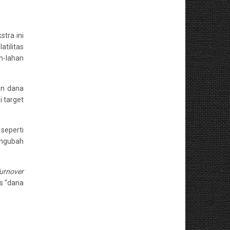
tra ini
atilitas
n-lahan
an dana
 target
seperti
mengubah
urnover
s “dana