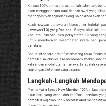
Konsep 100% bonus deposit adalah salah satu bentu
akan menggandakan total deposit awal yang dilak
mendepositkan sejumlah uang, saldo Anda akan bert
Keistimewaan penawaran Userslot ini terletak 
Turnover
(TO) yang Rasional
. Banyak situs lain m
kecil atau dibebani oleh persyaratan TO yang sang
untuk memberikan kesempatan nyata bagi pema
berlebihan.
Bonus ini secara efektif memotong risiko finans
pemain bisa lebih leluasa memahami mekanisme permain
kehilangan modal utama mereka. Ini adalah kesem
lingkungan slot online yang dinamis.
Langkah-Langkah Mendapa
Proses klaim
Bonus New Member 100%
di Userslot
akun baru yang cepat dan verifikasi identitas ya
pemain diwajibkan untuk memilih atau mengaktifka
di
dashboard
mereka.