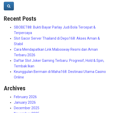
Search
Recent Posts
SBOBET88: Bukti Bayar Parlay Judi Bola Tercepat &
Terpercaya
Slot Gacor Server Thailand di Depo168: Akses Aman &
Stabil
Cara Mendapatkan Link Mabosway Resmi dan Aman
Terbaru 2026
Daftar Slot Joker Gaming Terbaru: Progresif, Hold & Spin,
Tembak Ikan
Keunggulan Bermain di Maha168: Destinasi Utama Casino
Online
Archives
February 2026
January 2026
December 2025