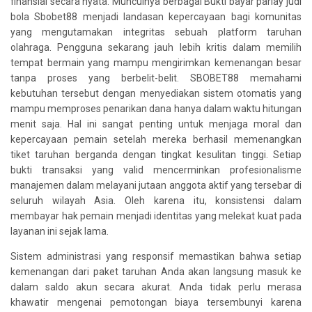
finansial secara nyata. Munculnya berbagai Bukti bayar parlay judi
bola Sbobet88 menjadi landasan kepercayaan bagi komunitas
yang mengutamakan integritas sebuah platform taruhan
olahraga. Pengguna sekarang jauh lebih kritis dalam memilih
tempat bermain yang mampu mengirimkan kemenangan besar
tanpa proses yang berbelit-belit. SBOBET88 memahami
kebutuhan tersebut dengan menyediakan sistem otomatis yang
mampu memproses penarikan dana hanya dalam waktu hitungan
menit saja. Hal ini sangat penting untuk menjaga moral dan
kepercayaan pemain setelah mereka berhasil memenangkan
tiket taruhan berganda dengan tingkat kesulitan tinggi. Setiap
bukti transaksi yang valid mencerminkan profesionalisme
manajemen dalam melayani jutaan anggota aktif yang tersebar di
seluruh wilayah Asia. Oleh karena itu, konsistensi dalam
membayar hak pemain menjadi identitas yang melekat kuat pada
layanan ini sejak lama.
Sistem administrasi yang responsif memastikan bahwa setiap
kemenangan dari paket taruhan Anda akan langsung masuk ke
dalam saldo akun secara akurat. Anda tidak perlu merasa
khawatir mengenai pemotongan biaya tersembunyi karena