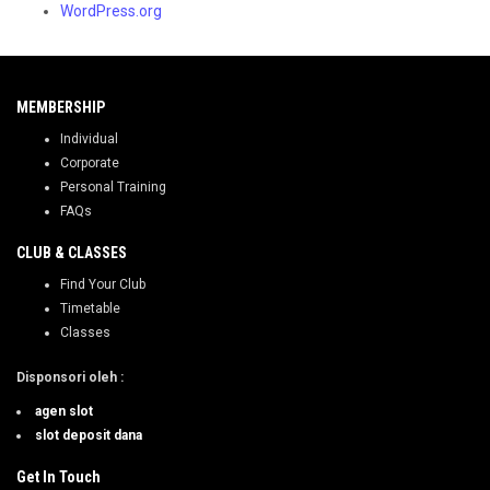
WordPress.org
MEMBERSHIP
Individual
Corporate
Personal Training
FAQs
CLUB & CLASSES
Find Your Club
Timetable
Classes
Disponsori oleh
:
agen slot
slot deposit dana
Get In Touch