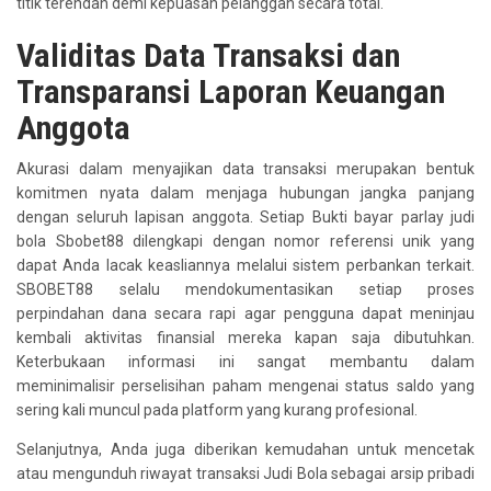
titik terendah demi kepuasan pelanggan secara total.
Validitas Data Transaksi dan
Transparansi Laporan Keuangan
Anggota
Akurasi dalam menyajikan data transaksi merupakan bentuk
komitmen nyata dalam menjaga hubungan jangka panjang
dengan seluruh lapisan anggota. Setiap Bukti bayar parlay judi
bola Sbobet88 dilengkapi dengan nomor referensi unik yang
dapat Anda lacak keasliannya melalui sistem perbankan terkait.
SBOBET88 selalu mendokumentasikan setiap proses
perpindahan dana secara rapi agar pengguna dapat meninjau
kembali aktivitas finansial mereka kapan saja dibutuhkan.
Keterbukaan informasi ini sangat membantu dalam
meminimalisir perselisihan paham mengenai status saldo yang
sering kali muncul pada platform yang kurang profesional.
Selanjutnya, Anda juga diberikan kemudahan untuk mencetak
atau mengunduh riwayat transaksi Judi Bola sebagai arsip pribadi