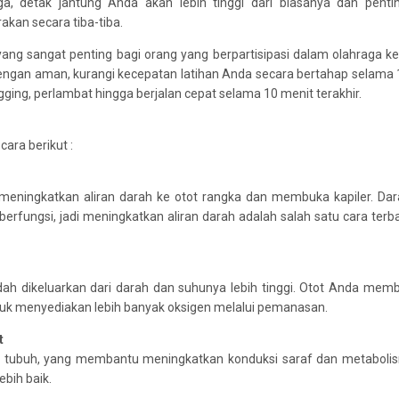
ga, detak jantung Anda akan lebih tinggi dari biasanya dan penti
an secara tiba-tiba.
ang sangat penting bagi orang yang berpartisipasi dalam olahraga k
 dengan aman, kurangi kecepatan latihan Anda secara bertahap selama
ogging, perlambat hingga berjalan cepat selama 10 menit terakhir.
ara berikut :
meningkatkan aliran darah ke otot rangka dan membuka kapiler. Da
fungsi, jadi meningkatkan aliran darah adalah salah satu cara terba
h dikeluarkan dari darah dan suhunya lebih tinggi. Otot Anda mem
untuk menyediakan lebih banyak oksigen melalui pemanasan.
t
hu tubuh, yang membantu meningkatkan konduksi saraf dan metabolis
ebih baik.