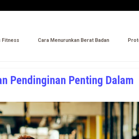
 Fitness
Cara Menurunkan Berat Badan
Prot
n Pendinginan Penting Dalam