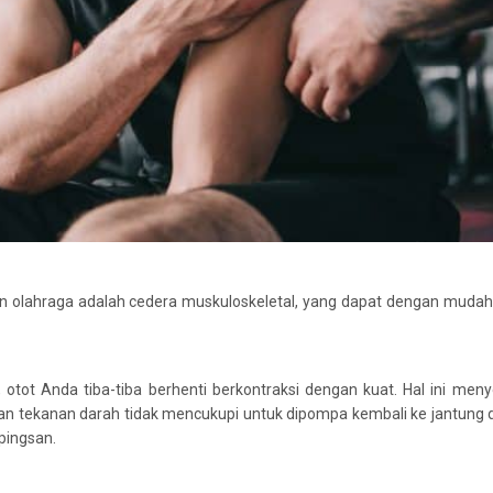
eran olahraga adalah cedera muskuloskeletal, yang dapat dengan muda
s, otot Anda tiba-tiba berhenti berkontraksi dengan kuat. Hal ini me
 tekanan darah tidak mencukupi untuk dipompa kembali ke jantung d
pingsan.