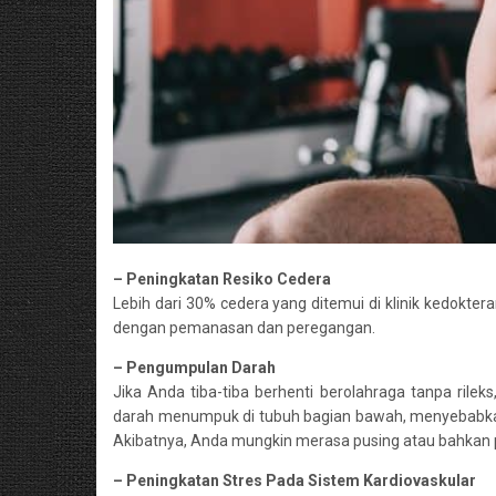
– Peningkatan Resiko Cedera
Lebih dari 30% cedera yang ditemui di klinik kedokt
dengan pemanasan dan peregangan.
– Pengumpulan Darah
Jika Anda tiba-tiba berhenti berolahraga tanpa rilek
darah menumpuk di tubuh bagian bawah, menyebabkan
Akibatnya, Anda mungkin merasa pusing atau bahkan 
– Peningkatan Stres Pada Sistem Kardiovaskular