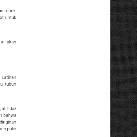
n robek,
ot untuk
ini akan
 Latihan
tu tubuh
gat tidak
an bahwa
dinginan
uh pulih