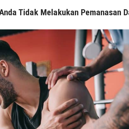
a Anda Tidak Melakukan Pemanasan D