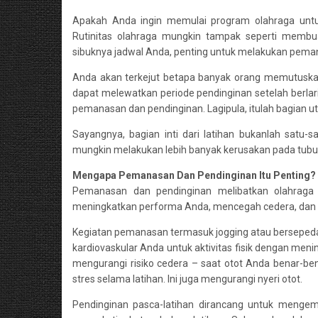
Apakah Anda ingin memulai program olahraga untu
Rutinitas olahraga mungkin tampak seperti membu
sibuknya jadwal Anda, penting untuk melakukan pemana
Anda akan terkejut betapa banyak orang memutuska
dapat melewatkan periode pendinginan setelah berlar
pemanasan dan pendinginan. Lagipula, itulah bagian u
Sayangnya, bagian inti dari latihan bukanlah sat
mungkin melakukan lebih banyak kerusakan pada tubu
Mengapa Pemanasan Dan Pendinginan Itu Penting?
Pemanasan dan pendinginan melibatkan olahraga 
meningkatkan performa Anda, mencegah cedera, dan
Kegiatan pemanasan termasuk jogging atau bersepe
kardiovaskular Anda untuk aktivitas fisik dengan men
mengurangi risiko cedera – saat otot Anda benar-ben
stres selama latihan. Ini juga mengurangi nyeri otot.
Pendinginan pasca-latihan dirancang untuk mengem