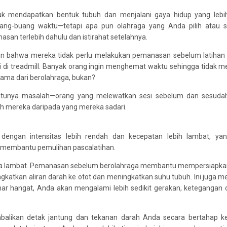
k mendapatkan bentuk tubuh dan menjalani gaya hidup yang lebi
ang-buang waktu—tetapi apa pun olahraga yang Anda pilih atau 
san terlebih dahulu dan istirahat setelahnya.
n bahwa mereka tidak perlu melakukan pemanasan sebelum latihan i
i di treadmill. Banyak orang ingin menghemat waktu sehingga tidak m
tama dari berolahraga, bukan?
u-satunya masalah—orang yang melewatkan sesi sebelum dan sesudah
h mereka daripada yang mereka sadari.
dengan intensitas lebih rendah dan kecepatan lebih lambat, ya
 membantu pemulihan pascalatihan.
da lambat. Pemanasan sebelum berolahraga membantu mempersiapka
ingkatkan aliran darah ke otot dan meningkatkan suhu tubuh. Ini juga
ar hangat, Anda akan mengalami lebih sedikit gerakan, ketegangan o
balikan detak jantung dan tekanan darah Anda secara bertahap ke