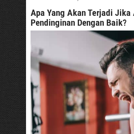
Apa Yang Akan Terjadi Jik
Pendinginan Dengan Baik?