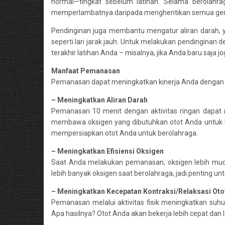
normal—tingkat sebelum latihan. Selama berolahra
memperlambatnya daripada menghentikan semua gerak
Pendinginan juga membantu mengatur aliran darah, y
seperti lari jarak jauh. Untuk melakukan pendinginan
terakhir latihan Anda – misalnya, jika Anda baru saja j
Manfaat Pemanasan
Pemanasan dapat meningkatkan kinerja Anda dengan c
– Meningkatkan Aliran Darah
Pemanasan 10 menit dengan aktivitas ringan dapat 
membawa oksigen yang dibutuhkan otot Anda untuk ber
mempersiapkan otot Anda untuk berolahraga.
– Meningkatkan Efisiensi Oksigen
Saat Anda melakukan pemanasan, oksigen lebih muda
lebih banyak oksigen saat berolahraga, jadi penting 
– Meningkatkan Kecepatan Kontraksi/Relaksasi Oto
Pemanasan melalui aktivitas fisik meningkatkan su
Apa hasilnya? Otot Anda akan bekerja lebih cepat dan l