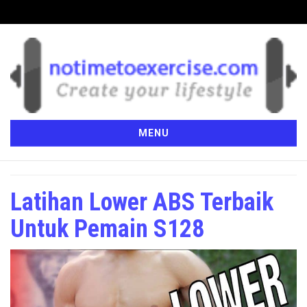
MENU
Latihan Lower ABS Terbaik
Untuk Pemain S128