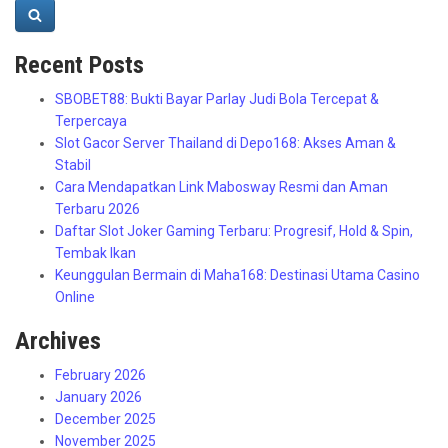
Search
Recent Posts
SBOBET88: Bukti Bayar Parlay Judi Bola Tercepat &
Terpercaya
Slot Gacor Server Thailand di Depo168: Akses Aman &
Stabil
Cara Mendapatkan Link Mabosway Resmi dan Aman
Terbaru 2026
Daftar Slot Joker Gaming Terbaru: Progresif, Hold & Spin,
Tembak Ikan
Keunggulan Bermain di Maha168: Destinasi Utama Casino
Online
Archives
February 2026
January 2026
December 2025
November 2025