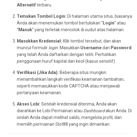
Alternatif
terbaru.
Temukan Tombol Login:
Di halaman utama situs, biasanya
Anda akan menemukan tombol bertuliskan “
Login
” atau
“
Masuk
” yang terletak mencolok di sudut atas halaman.
Masukkan Kredensial:
Klik tombol tersebut, dan akan
muncul formulir
login
. Masukkan
Username
dan
Password
yang telah Anda daftarkan dengan teliti. Perhatikan
penggunaan huruf kapital dan kecil (kasus sensitif).
Verifikasi (Jika Ada):
Beberapa situs mungkin
menambahkan langkah verifikasi keamanan tambahan,
seperti memasukkan kode CAPTCHA atau menjawab
pertanyaan keamanan.
Akses Lobi:
Setelah kredensial diterima, Anda akan
diarahkan ke Lobi Permainan atau
Dashboard
akun Anda. Di
sinilah Anda dapat melihat saldo, mengelola profil, dan
memilih permainan Slot88 yang ingin dimainkan.