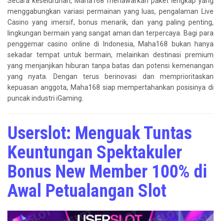
Secara keseluruhan, Maha168 menawarkan paket lengkap yang
menggabungkan variasi permainan yang luas, pengalaman Live
Casino yang imersif, bonus menarik, dan yang paling penting,
lingkungan bermain yang sangat aman dan terpercaya. Bagi para
penggemar casino online di Indonesia, Maha168 bukan hanya
sekadar tempat untuk bermain, melainkan destinasi premium
yang menjanjikan hiburan tanpa batas dan potensi kemenangan
yang nyata. Dengan terus berinovasi dan memprioritaskan
kepuasan anggota, Maha168 siap mempertahankan posisinya di
puncak industri iGaming.
Userslot: Menguak Tuntas
Keuntungan Spektakuler
Bonus New Member 100% di
Awal Petualangan Slot