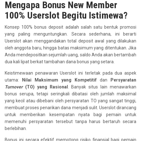
Mengapa Bonus New Member
100% Userslot Begitu Istimewa?
Konsep 100% bonus deposit adalah salah satu bentuk promosi
yang paling menguntungkan. Secara sederhana, ini berarti
Userslot akan menggandakan total deposit awal yang dilakukan
oleh anggota baru, hingga batas maksimum yang ditentukan. Jika
Anda mendepositkan sejumlah uang, saldo Anda akan bertambah
dua kali lipat berkat tambahan dana bonus yang setara.
Keistimewaan penawaran Userslot ini terletak pada dua aspek
utama:
Nilai Maksimum yang Kompetitif
dan
Persyaratan
Turnover
(TO) yang Rasional
. Banyak situs lain menawarkan
bonus serupa, tetapi seringkali dibatasi oleh jumlah maksimal
yang kecil atau dibebani oleh persyaratan TO yang sangat tinggi,
membuat proses penarikan dana menjadi sulit. Userslot dirancang
untuk memberikan kesempatan nyata bagi pemain untuk
memenuhi persyaratan tersebut tanpa harus bertaruh secara
berlebihan.
Bonus ini secara efektif memotong risiko finansial bagi pemain