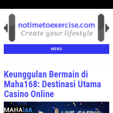
MENU
Keunggulan Bermain di
Maha168: Destinasi Utama
Casino Online