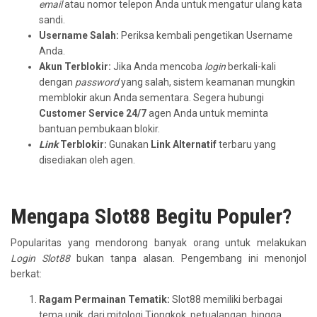
email
atau nomor telepon Anda untuk mengatur ulang kata
sandi.
Username Salah:
Periksa kembali pengetikan Username
Anda.
Akun Terblokir:
Jika Anda mencoba
login
berkali-kali
dengan
password
yang salah, sistem keamanan mungkin
memblokir akun Anda sementara. Segera hubungi
Customer Service 24/7
agen Anda untuk meminta
bantuan pembukaan blokir.
Link
Terblokir:
Gunakan
Link Alternatif
terbaru yang
disediakan oleh agen.
Mengapa Slot88 Begitu Populer?
Popularitas yang mendorong banyak orang untuk melakukan
Login Slot88
bukan tanpa alasan. Pengembang ini menonjol
berkat:
Ragam Permainan Tematik:
Slot88 memiliki berbagai
tema unik, dari mitologi Tiongkok, petualangan, hingga