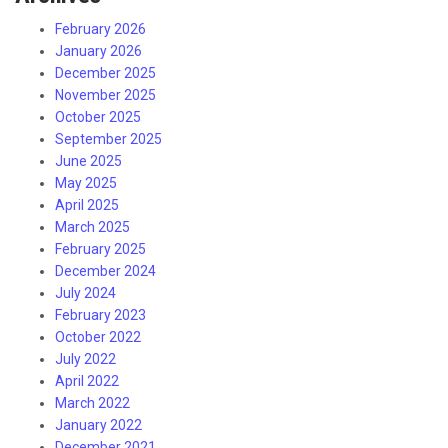
February 2026
January 2026
December 2025
November 2025
October 2025
September 2025
June 2025
May 2025
April 2025
March 2025
February 2025
December 2024
July 2024
February 2023
October 2022
July 2022
April 2022
March 2022
January 2022
December 2021