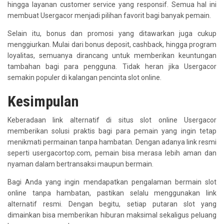
hingga layanan customer service yang responsif. Semua hal ini
membuat Usergacor menjadi pilihan favorit bagi banyak pemain.
Selain itu, bonus dan promosi yang ditawarkan juga cukup
menggiurkan. Mulai dari bonus deposit, cashback, hingga program
loyalitas, semuanya dirancang untuk memberikan keuntungan
tambahan bagi para pengguna. Tidak heran jika Usergacor
semakin populer di kalangan pencinta slot online.
Kesimpulan
Keberadaan link alternatif di situs slot online Usergacor
memberikan solusi praktis bagi para pemain yang ingin tetap
menikmati permainan tanpa hambatan. Dengan adanya link resmi
seperti usergacortop.com, pemain bisa merasa lebih aman dan
nyaman dalam bertransaksi maupun bermain.
Bagi Anda yang ingin mendapatkan pengalaman bermain slot
online tanpa hambatan, pastikan selalu menggunakan link
alternatif resmi. Dengan begitu, setiap putaran slot yang
dimainkan bisa memberikan hiburan maksimal sekaligus peluang