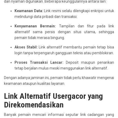
dan nyaman digunakan. Beberapa keunggulannya antara lain:
Keamanan Data:
Link resmi selalu dilengkapi enkripsi untuk
melindungi data pribadi dan transaksi.
Kenyamanan Bermain:
Tampilan dan fitur pada link
alternatif sama persis dengan situs utama, sehingga
pemain tidak merasa bingung.
Akses Stabil:
Link alternatif membantu pemain tetap bisa
login tanpa terpengaruh gangguan teknis atau pemblokiran.
Proses Transaksi Lancar:
Deposit maupun penarikan
tetap berjalan mulus meski menggunakan link alternatif.
Dengan adanya jaminan ini, pemain tidak perlu khawatir mengenai
keamanan ataupun kualitas layanan.
Link Alternatif Usergacor yang
Direkomendasikan
Banyak pemain mencari informasi seputar link cadangan yang