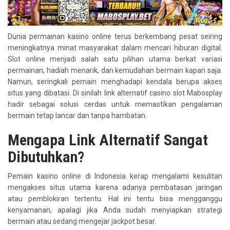
Dunia permainan kasino online terus berkembang pesat seiring
meningkatnya minat masyarakat dalam mencari hiburan digital.
Slot online menjadi salah satu pilihan utama berkat variasi
permainan, hadiah menarik, dan kemudahan bermain kapan saja.
Namun, seringkali pemain menghadapi kendala berupa akses
situs yang dibatasi. Di sinilah link alternatif casino slot Mabosplay
hadir sebagai solusi cerdas untuk memastikan pengalaman
bermain tetap lancar dan tanpa hambatan.
Mengapa Link Alternatif Sangat
Dibutuhkan?
Pemain kasino online di Indonesia kerap mengalami kesulitan
mengakses situs utama karena adanya pembatasan jaringan
atau pemblokiran tertentu. Hal ini tentu bisa mengganggu
kenyamanan, apalagi jika Anda sudah menyiapkan strategi
bermain atau sedang mengejar jackpot besar.