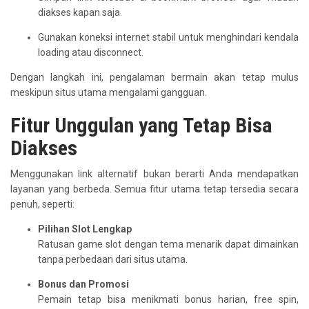
diakses kapan saja.
Gunakan koneksi internet stabil untuk menghindari kendala
loading atau disconnect.
Dengan langkah ini, pengalaman bermain akan tetap mulus
meskipun situs utama mengalami gangguan.
Fitur Unggulan yang Tetap Bisa
Diakses
Menggunakan link alternatif bukan berarti Anda mendapatkan
layanan yang berbeda. Semua fitur utama tetap tersedia secara
penuh, seperti:
Pilihan Slot Lengkap
Ratusan game slot dengan tema menarik dapat dimainkan
tanpa perbedaan dari situs utama.
Bonus dan Promosi
Pemain tetap bisa menikmati bonus harian, free spin,