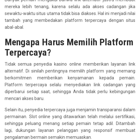
mereka lebih tenang, karena selalu ada akses cadangan jika
sewaktu-waktu situs utama tidak bisa diakses. Hal ini menjadi nilai
tambah yang membedakan platform terpercaya dengan situs
abal-abal.
Mengapa Harus Memilih Platform
Terpercaya?
Tidak semua penyedia kasino online memberikan layanan link
alternatif. Di sinilah pentingnya memilih platform yang memang
berkomitmen memberikan kenyamanan kepada pemain.
Platform terpercaya selalu menyediakan link cadangan yang
diperbarui setiap saat, sehingga Anda tidak perlu kebingungan
mencari akses baru.
Selain itu, penyedia terpercaya juga menjamin transparansi dalam
permainan. Slot online yang ditawarkan telah melalui sertifikasi,
sehingga peluang menang setiap pemain tetap adil. Ditambah
lagi, dukungan layanan pelanggan yang responsif membuat
pengalaman bermain semakin memuaskan.