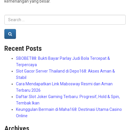
kemenangan yang besar.
Search
for:
Search
Recent Posts
SBOBET88: Bukti Bayar Parlay Judi Bola Tercepat &
Terpercaya
Slot Gacor Server Thailand di Depo168: Akses Aman &
Stabil
Cara Mendapatkan Link Mabosway Resmi dan Aman
Terbaru 2026
Daftar Slot Joker Gaming Terbaru: Progresif, Hold & Spin,
Tembak Ikan
Keunggulan Bermain di Maha168: Destinasi Utama Casino
Online
Archives