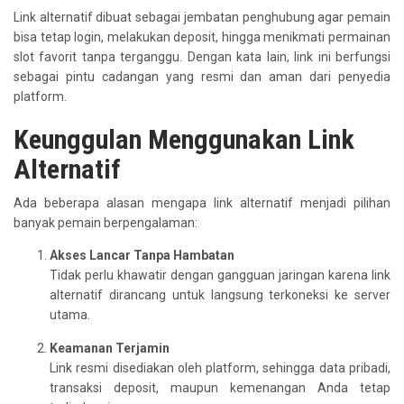
Link alternatif dibuat sebagai jembatan penghubung agar pemain
bisa tetap login, melakukan deposit, hingga menikmati permainan
slot favorit tanpa terganggu. Dengan kata lain, link ini berfungsi
sebagai pintu cadangan yang resmi dan aman dari penyedia
platform.
Keunggulan Menggunakan Link
Alternatif
Ada beberapa alasan mengapa link alternatif menjadi pilihan
banyak pemain berpengalaman:
Akses Lancar Tanpa Hambatan
Tidak perlu khawatir dengan gangguan jaringan karena link
alternatif dirancang untuk langsung terkoneksi ke server
utama.
Keamanan Terjamin
Link resmi disediakan oleh platform, sehingga data pribadi,
transaksi deposit, maupun kemenangan Anda tetap