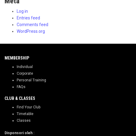
Meta
Log in
Entries feed
Comments feed
WordPress.org
MEMBERSHIP
Individual
Corporate
Personal Training
FAQs
CLUB & CLASSES
Find Your Club
Timetable
Classes
Disponsori oleh
: