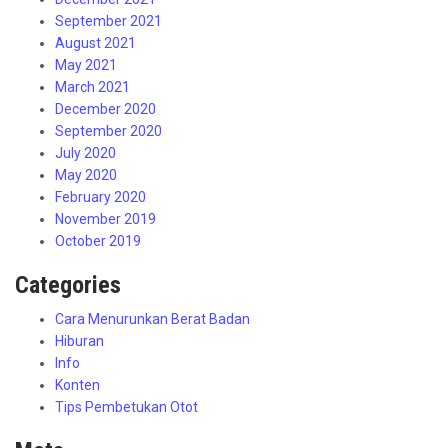
September 2021
August 2021
May 2021
March 2021
December 2020
September 2020
July 2020
May 2020
February 2020
November 2019
October 2019
Categories
Cara Menurunkan Berat Badan
Hiburan
Info
Konten
Tips Pembetukan Otot