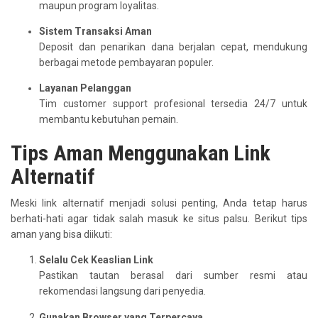
maupun program loyalitas.
Sistem Transaksi Aman
Deposit dan penarikan dana berjalan cepat, mendukung
berbagai metode pembayaran populer.
Layanan Pelanggan
Tim customer support profesional tersedia 24/7 untuk
membantu kebutuhan pemain.
Tips Aman Menggunakan Link
Alternatif
Meski link alternatif menjadi solusi penting, Anda tetap harus
berhati-hati agar tidak salah masuk ke situs palsu. Berikut tips
aman yang bisa diikuti:
Selalu Cek Keaslian Link
Pastikan tautan berasal dari sumber resmi atau
rekomendasi langsung dari penyedia.
Gunakan Browser yang Terpercaya