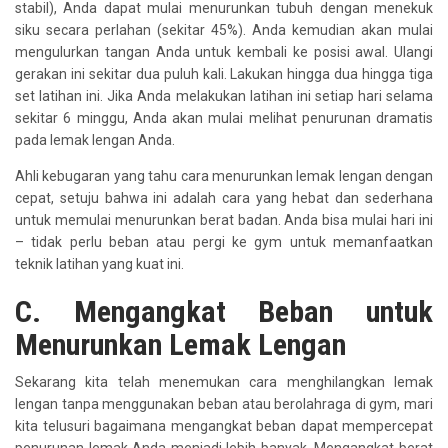
stabil), Anda dapat mulai menurunkan tubuh dengan menekuk
siku secara perlahan (sekitar 45%). Anda kemudian akan mulai
mengulurkan tangan Anda untuk kembali ke posisi awal. Ulangi
gerakan ini sekitar dua puluh kali. Lakukan hingga dua hingga tiga
set latihan ini. Jika Anda melakukan latihan ini setiap hari selama
sekitar 6 minggu, Anda akan mulai melihat penurunan dramatis
pada lemak lengan Anda.
Ahli kebugaran yang tahu cara menurunkan lemak lengan dengan
cepat, setuju bahwa ini adalah cara yang hebat dan sederhana
untuk memulai menurunkan berat badan. Anda bisa mulai hari ini
– tidak perlu beban atau pergi ke gym untuk memanfaatkan
teknik latihan yang kuat ini.
C. Mengangkat Beban untuk
Menurunkan Lemak Lengan
Sekarang kita telah menemukan cara menghilangkan lemak
lengan tanpa menggunakan beban atau berolahraga di gym, mari
kita telusuri bagaimana mengangkat beban dapat mempercepat