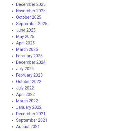
December 2025
November 2025
October 2025
September 2025
June 2025
May 2025
April 2025
March 2025
February 2025
December 2024
July 2024
February 2023
October 2022
July 2022
April 2022
March 2022
January 2022
December 2021
September 2021
August 2021