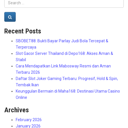
for:
Search
Recent Posts
SBOBET88: Bukti Bayar Parlay Judi Bola Tercepat &
Terpercaya
Slot Gacor Server Thailand di Depo168: Akses Aman &
Stabil
Cara Mendapatkan Link Mabosway Resmi dan Aman
Terbaru 2026
Daftar Slot Joker Gaming Terbaru: Progresif, Hold & Spin,
Tembak Ikan
Keunggulan Bermain di Maha168: Destinasi Utama Casino
Online
Archives
February 2026
January 2026