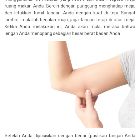
ruang makan Anda. Berdiri dengan punggung menghadap meja,
dan letakkan tumit tangan Anda dengan kuat di tepi. Sangat
lambat, mulailah berjalan maju, jaga tangan tetap di atas meja.
Ketika Anda melakukan ini, Anda akan mulai merasa bahwa
lengan Anda menopang sebagian besar berat badan Anda.
Setelah Anda diposisikan dengan benar (pastikan tangan Anda