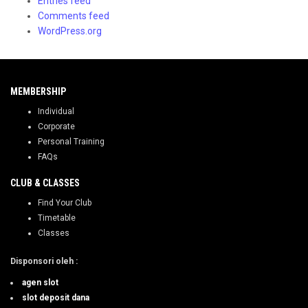
Entries feed
Comments feed
WordPress.org
MEMBERSHIP
Individual
Corporate
Personal Training
FAQs
CLUB & CLASSES
Find Your Club
Timetable
Classes
Disponsori oleh
:
agen slot
slot deposit dana