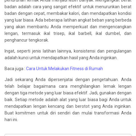
penurunan lemak Anda menjadi lebih banyak. Mengangkat berat
badan adalah cara yang sangat efektif untuk menurunkan berat
badan dengan cepat, membakar kalori, dan mendapatkan kondisi
yang luar biasa. Ada beberapa latihan angkat beban yang berbeda
yang akan membantu Anda memperkuat dan mengencangkan
lengan, termasuk ikal trisep, ikal barbell, ikal dumbel, dan
penghancur tengkorak.
Ingat, seperti jenis latihan lainnya, konsistensi dan pengulangan
adalah kunci untuk mendapatkan hasil yang Anda inginkan.
Baca juga :
Cara Untuk Melakukan Fitness di Rumah
Jadi sekarang Anda dipersenjatai dengan pengetahuan. Anda
telah belajar bagaimana cara menghilangkan lemak lengan
dengan tiga metode yang luar biasa efektif. Jadi, gunakan dengan
baik. Setiap metode adalah alat yang luar biasa bagi Anda untuk
mendapatkan lengan kencang dan berotot yang Anda inginkan.
Buat komitmen untuk diri sendiri dan mulai transformasi Anda
hari ini.
Search