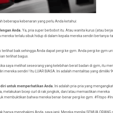
h beberapa kebenaran yang perlu Anda ketahui:
dengan Anda.
Ya, pria super berbobot itu. Atau wanita kurus (atau berja
a mereka terlalu sibuk hidup di dalam kepala mereka sendiri bertanya-t
 terlihat baik sehingga Anda dapat pergi ke gym. Anda pergi ke gym un
ian terlihat bagus.
ika saya melihat seseorang yang kelebihan berat badan di gym, itu m
mereka sendiri ! Itu LUAR BIASA. Ini adalah mentalitas yang dimiliki 
ndiri untuk memperhatikan Anda.
Ini adalah pria-pria yang mengangkat
, melakukan bicep curl di rak jongkok, dan/atau memastikan mereka
ntuk membuktikan bahwa mereka benar-benar pergi ke gym. #Fitspo #I
ak hanya menghakimi Anda, saya janji. Mereka menilai SEMUA ORANG di