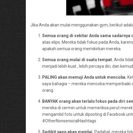
Jika Anda akan mulai menggunakan gym, berikut adala
Semua orang di sekitar Anda sama sadarnya 
atas elips. Mereka tidak fokus pada Anda, karen
apakah semua orang memikirkan mereka.
Semua orang mulai di suatu tempat.
Anda tidak
menjadi lebih kuat , lebih percaya diri, dan kemud
PALING akan memuji Anda untuk mencoba.
Ket
saya bahagia – mereka mencoba memperbaiki diri 
orang.
BANYAK orang akan terlalu fokus pada diri se
mereka di cermin untuk memeriksa perut mereka
mengambil foto untuk diposting di Facebook u
#OtherNonsensicalHashtags
Sedikit yang akan menilai.
Padahal, mereka tid