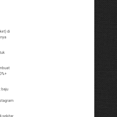
ket) di
anya
tuk
embuat
90%+
 baju
nstagram
 sekitar