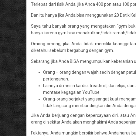
Terlepas dari fisik Anda, jika Anda 400 pon atau 100 
Dan itu hanya jika Anda bisa menggunakan 20 Detik Keb
Saya tahu banyak orang yang mengatakan “gym bukan
hanya karena gym bisa menakutkan/tidak ramah/tidak
Omong-omong, jika Anda tidak memiliki keanggotaa
diketahui sebelum bergabung dengan gym.
Sekarang, jika Anda BISA mengumpulkan keberanian unt
Orang – orang dengan wajah sedih dengan pat
pertengahan.
Lainnya di mesin kardio, treadmill, dan elips,
montase kegagalan YouTube.
Orang-orang berjaket yang sangat kuat mengam
tidak langsung membandingkan diri Anda dengan
Jika Anda berjuang dengan kepercayaan diri, atau
orang di sekitar Anda akan menghakimi Anda sepanjang
Faktanya, Anda mungkin berpikir bahwa Anda harus buga