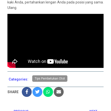
kaki Anda, pertahankan lengan Anda pada posisi yang sama.
Ulang.
Tips Pembetukan Otot
Categories:
SHARE
Previous
Next