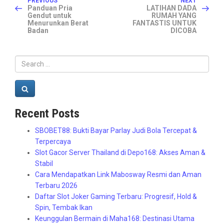
Post
PREVIOUS
NEXT
Post
Post
Panduan Pria
LATIHAN DADA
Gendut untuk
RUMAH YANG
navigation
Menurunkan Berat
FANTASTIS UNTUK
Badan
DICOBA
Search
for:
Search
Recent Posts
SBOBET88: Bukti Bayar Parlay Judi Bola Tercepat &
Terpercaya
Slot Gacor Server Thailand di Depo168: Akses Aman &
Stabil
Cara Mendapatkan Link Mabosway Resmi dan Aman
Terbaru 2026
Daftar Slot Joker Gaming Terbaru: Progresif, Hold &
Spin, Tembak Ikan
Keunggulan Bermain di Maha168: Destinasi Utama