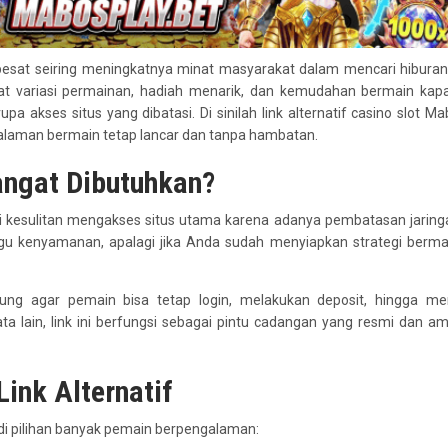
esat seiring meningkatnya minat masyarakat dalam mencari hiburan d
kat variasi permainan, hadiah menarik, dan kemudahan bermain kapa
 akses situs yang dibatasi. Di sinilah link alternatif casino slot M
galaman bermain tetap lancar dan tanpa hambatan.
angat Dibutuhkan?
i kesulitan mengakses situs utama karena adanya pembatasan jaring
ggu kenyamanan, apalagi jika Anda sudah menyiapkan strategi berma
bung agar pemain bisa tetap login, melakukan deposit, hingga me
ta lain, link ini berfungsi sebagai pintu cadangan yang resmi dan am
ink Alternatif
di pilihan banyak pemain berpengalaman: