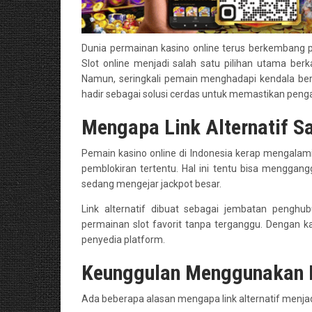
Dunia permainan kasino online terus berkembang p
Slot online menjadi salah satu pilihan utama ber
Namun, seringkali pemain menghadapi kendala berupa
hadir sebagai solusi cerdas untuk memastikan pen
Mengapa Link Alternatif S
Pemain kasino online di Indonesia kerap mengalam
pemblokiran tertentu. Hal ini tentu bisa menggan
sedang mengejar jackpot besar.
Link alternatif dibuat sebagai jembatan penghu
permainan slot favorit tanpa terganggu. Dengan ka
penyedia platform.
Keunggulan Menggunakan L
Ada beberapa alasan mengapa link alternatif menja