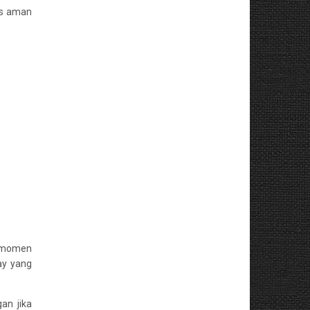
ips aman
n momen
ay yang
an jika