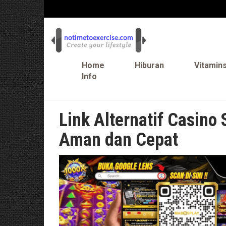
Home
Hiburan
Vitamins
Info
Link Alternatif Casino
Aman dan Cepat