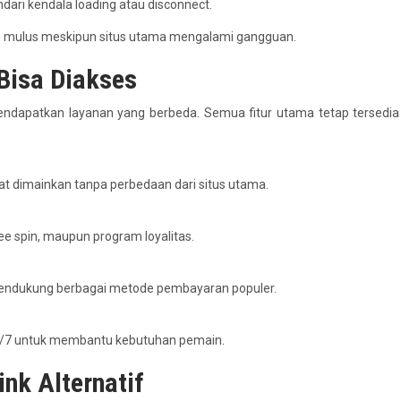
dari kendala loading atau disconnect.
p mulus meskipun situs utama mengalami gangguan.
 Bisa Diakses
endapatkan layanan yang berbeda. Semua fitur utama tetap tersedia
t dimainkan tanpa perbedaan dari situs utama.
ee spin, maupun program loyalitas.
 mendukung berbagai metode pembayaran populer.
24/7 untuk membantu kebutuhan pemain.
nk Alternatif