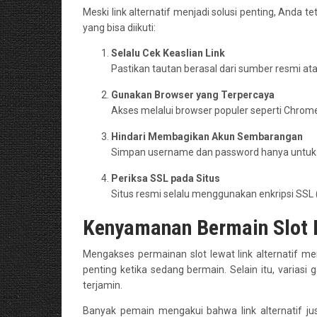
Meski link alternatif menjadi solusi penting, Anda t
yang bisa diikuti:
Selalu Cek Keaslian Link
Pastikan tautan berasal dari sumber resmi at
Gunakan Browser yang Terpercaya
Akses melalui browser populer seperti Chrom
Hindari Membagikan Akun Sembarangan
Simpan username dan password hanya untuk 
Periksa SSL pada Situs
Situs resmi selalu menggunakan enkripsi SSL
Kenyamanan Bermain Slot M
Mengakses permainan slot lewat link alternatif m
penting ketika sedang bermain. Selain itu, varias
terjamin.
Banyak pemain mengakui bahwa link alternatif ju