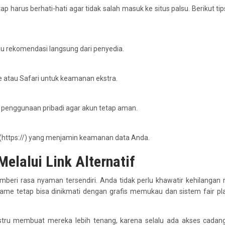
etap harus berhati-hati agar tidak salah masuk ke situs palsu. Berikut t
au rekomendasi langsung dari penyedia.
e atau Safari untuk keamanan ekstra.
penggunaan pribadi agar akun tetap aman.
 (https://) yang menjamin keamanan data Anda.
elalui Link Alternatif
emberi rasa nyaman tersendiri. Anda tidak perlu khawatir kehilanga
i game tetap bisa dinikmati dengan grafis memukau dan sistem fair pl
stru membuat mereka lebih tenang, karena selalu ada akses cadang