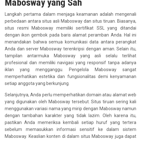
Mabosway yang Sah
Langkah pertama dalam menjaga keamanan adalah mengenali
perbedaan antara situs asli Mabosway dan situs tiruan. Biasanya,
situs resmi Mabosway memiliki sertifikat SSL yang ditandai
dengan ikon gembok pada baris alamat peramban Anda. Hal ini
menandakan bahwa semua komunikasi data antara perangkat
Anda dan server Mabosway terenkripsi dengan aman. Selain itu,
tampilan antarmuka Mabosway yang asli selalu terlihat
profesional dan memiliki navigasi yang responsif tanpa adanya
iklan yang mengganggu. Pengelola Mabosway sangat
memperhatikan estetika dan fungsionalitas demi kenyamanan
setiap anggota yang berkunjung.
Selanjutnya, Anda perlu memperhatikan domain atau alamat web
yang digunakan oleh Mabosway tersebut. Situs tiruan sering kali
menggunakan variasi nama yang mirip dengan Mabosway namun
dengan tambahan karakter yang tidak lazim. Oleh karena itu,
pastikan Anda memeriksa kembali setiap huruf yang tertera
sebelum memasukkan informasi sensitif ke dalam sistem
Mabosway. Keaslian konten di dalam situs Mabosway juga dapat