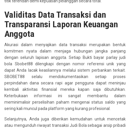
titik terendah demi kepuasan pelanggan secara total.
Validitas Data Transaksi dan
Transparansi Laporan Keuangan
Anggota
Akurasi dalam menyajikan data transaksi merupakan bentuk
komitmen nyata dalam menjaga hubungan jangka panjang
dengan seluruh lapisan anggota. Setiap Bukti bayar parlay judi
bola Sbobet88 dilengkapi dengan nomor referensi unik yang
dapat Anda lacak keasliannya melalui sistem perbankan terkait.
SBOBET88 selalu mendokumentasikan setiap proses
perpindahan dana secara rapi agar pengguna dapat meninjau
kembali aktivitas finansial mereka kapan saja dibutuhkan.
Keterbukaan informasi ini sangat membantu dalam
meminimalisir perselisihan paham mengenai status saldo yang
sering kali muncul pada platform yang kurang profesional.
Selanjutnya, Anda juga diberikan kemudahan untuk mencetak
atau mengunduh riwayat transaksi Judi Bola sebagai arsip pribadi