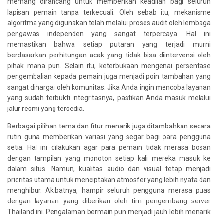
memang dirancang untuk memberikan keadilan bagi seluruh
lapisan pemain tanpa terkecuali. Oleh sebab itu, mekanisme
algoritma yang digunakan telah melalui proses audit oleh lembaga
pengawas independen yang sangat terpercaya. Hal ini
memastikan bahwa setiap putaran yang terjadi murni
berdasarkan perhitungan acak yang tidak bisa diintervensi oleh
pihak mana pun. Selain itu, keterbukaan mengenai persentase
pengembalian kepada pemain juga menjadi poin tambahan yang
sangat dihargai oleh komunitas. Jika Anda ingin mencoba layanan
yang sudah terbukti integritasnya, pastikan Anda masuk melalui
jalur resmi yang tersedia.
Berbagai pilihan tema dan fitur menarik juga ditambahkan secara
rutin guna memberikan variasi yang segar bagi para pengguna
setia. Hal ini dilakukan agar para pemain tidak merasa bosan
dengan tampilan yang monoton setiap kali mereka masuk ke
dalam situs. Namun, kualitas audio dan visual tetap menjadi
prioritas utama untuk menciptakan atmosfer yang lebih nyata dan
menghibur. Akibatnya, hampir seluruh pengguna merasa puas
dengan layanan yang diberikan oleh tim pengembang server
Thailand ini. Pengalaman bermain pun menjadi jauh lebih menarik