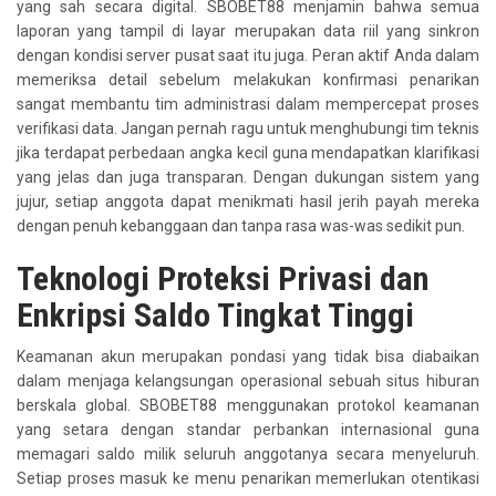
yang sah secara digital. SBOBET88 menjamin bahwa semua
laporan yang tampil di layar merupakan data riil yang sinkron
dengan kondisi server pusat saat itu juga. Peran aktif Anda dalam
memeriksa detail sebelum melakukan konfirmasi penarikan
sangat membantu tim administrasi dalam mempercepat proses
verifikasi data. Jangan pernah ragu untuk menghubungi tim teknis
jika terdapat perbedaan angka kecil guna mendapatkan klarifikasi
yang jelas dan juga transparan. Dengan dukungan sistem yang
jujur, setiap anggota dapat menikmati hasil jerih payah mereka
dengan penuh kebanggaan dan tanpa rasa was-was sedikit pun.
Teknologi Proteksi Privasi dan
Enkripsi Saldo Tingkat Tinggi
Keamanan akun merupakan pondasi yang tidak bisa diabaikan
dalam menjaga kelangsungan operasional sebuah situs hiburan
berskala global. SBOBET88 menggunakan protokol keamanan
yang setara dengan standar perbankan internasional guna
memagari saldo milik seluruh anggotanya secara menyeluruh.
Setiap proses masuk ke menu penarikan memerlukan otentikasi