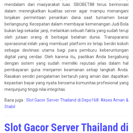
mendalam dari masyarakat luas. SBOBET88 terus berinovasi
dalam meningkatkan kualitas server agar mampu menangani
lonjakan permintaan penarikan dana saat turnamen besar
berlangsung. Kecepatan dalam membayar kemenangan Judi Bola
bukan lagi sekadar janji, melainkan sebuah fakta yang sudah teruji
oleh jutaan orang di berbagai belahan dunia. Transparansi
operasional inilah yang membuat platform ini tetap berdiri kokoh
sebagai destinasi utama bagi para pemburu keberuntungan
digital yang cerdas. Oleh karena itu, pastikan Anda bergabung
dengan sistem yang sudah memiliki reputasi jelas dalam hal
pembayaran guna menjamin keamanan setiap langkah Anda.
Rasakan sendiri pengalaman bertaruh yang aman dan dapatkan
kepastian bayar yang nyata bersama komunitas profesional yang
menjunjung tinggi nilai integritas.
Baca juga :
Slot Gacor Server Thailand di Depo168: Akses Aman &
Stabil
Slot Gacor Server Thailand di