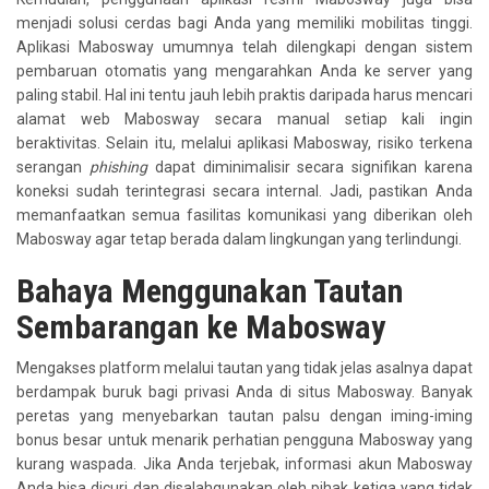
menjadi solusi cerdas bagi Anda yang memiliki mobilitas tinggi.
Aplikasi Mabosway umumnya telah dilengkapi dengan sistem
pembaruan otomatis yang mengarahkan Anda ke server yang
paling stabil. Hal ini tentu jauh lebih praktis daripada harus mencari
alamat web Mabosway secara manual setiap kali ingin
beraktivitas. Selain itu, melalui aplikasi Mabosway, risiko terkena
serangan
phishing
dapat diminimalisir secara signifikan karena
koneksi sudah terintegrasi secara internal. Jadi, pastikan Anda
memanfaatkan semua fasilitas komunikasi yang diberikan oleh
Mabosway agar tetap berada dalam lingkungan yang terlindungi.
Bahaya Menggunakan Tautan
Sembarangan ke Mabosway
Mengakses platform melalui tautan yang tidak jelas asalnya dapat
berdampak buruk bagi privasi Anda di situs Mabosway. Banyak
peretas yang menyebarkan tautan palsu dengan iming-iming
bonus besar untuk menarik perhatian pengguna Mabosway yang
kurang waspada. Jika Anda terjebak, informasi akun Mabosway
Anda bisa dicuri dan disalahgunakan oleh pihak ketiga yang tidak