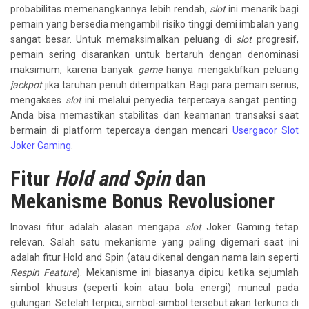
probabilitas memenangkannya lebih rendah,
slot
ini menarik bagi
pemain yang bersedia mengambil risiko tinggi demi imbalan yang
sangat besar. Untuk memaksimalkan peluang di
slot
progresif,
pemain sering disarankan untuk bertaruh dengan denominasi
maksimum, karena banyak
game
hanya mengaktifkan peluang
jackpot
jika taruhan penuh ditempatkan. Bagi para pemain serius,
mengakses
slot
ini melalui penyedia terpercaya sangat penting.
Anda bisa memastikan stabilitas dan keamanan transaksi saat
bermain di platform tepercaya dengan mencari
Usergacor Slot
Joker Gaming
.
Fitur
Hold and Spin
dan
Mekanisme Bonus Revolusioner
Inovasi fitur adalah alasan mengapa
slot
Joker Gaming tetap
relevan. Salah satu mekanisme yang paling digemari saat ini
adalah fitur Hold and Spin (atau dikenal dengan nama lain seperti
Respin Feature
). Mekanisme ini biasanya dipicu ketika sejumlah
simbol khusus (seperti koin atau bola energi) muncul pada
gulungan. Setelah terpicu, simbol-simbol tersebut akan terkunci di