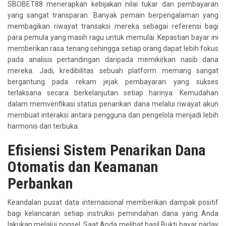
SBOBET88 menerapkan kebijakan nilai tukar dan pembayaran
yang sangat transparan. Banyak pemain berpengalaman yang
membagikan riwayat transaksi mereka sebagai referensi bagi
para pemula yang masih ragu untuk memulai. Kepastian bayar ini
memberikan rasa tenang sehingga setiap orang dapat lebih fokus
pada analisis pertandingan daripada memikirkan nasib dana
mereka. Jadi, kredibilitas sebuah platform memang sangat
bergantung pada rekam jejak pembayaran yang sukses
terlaksana secara berkelanjutan setiap harinya. Kemudahan
dalam memverifikasi status penarikan dana melalui riwayat akun
membuat interaksi antara pengguna dan pengelola menjadi lebih
harmonis dan terbuka.
Efisiensi Sistem Penarikan Dana
Otomatis dan Keamanan
Perbankan
Keandalan pusat data internasional memberikan dampak positif
bagi kelancaran setiap instruksi pemindahan dana yang Anda
lakukan melalui ponsel. Saat Anda melihat hasil Bukti bayar parlay