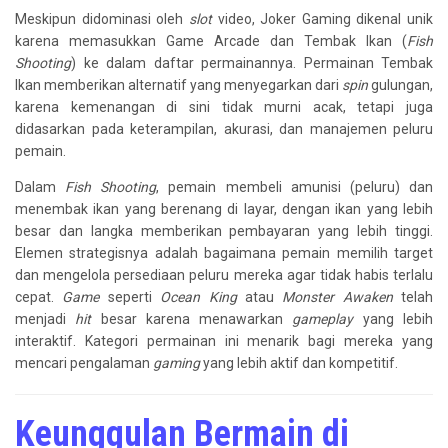
Meskipun didominasi oleh
slot
video, Joker Gaming dikenal unik
karena memasukkan Game Arcade dan Tembak Ikan (
Fish
Shooting
) ke dalam daftar permainannya. Permainan Tembak
Ikan memberikan alternatif yang menyegarkan dari
spin
gulungan,
karena kemenangan di sini tidak murni acak, tetapi juga
didasarkan pada keterampilan, akurasi, dan manajemen peluru
pemain.
Dalam
Fish Shooting
, pemain membeli amunisi (peluru) dan
menembak ikan yang berenang di layar, dengan ikan yang lebih
besar dan langka memberikan pembayaran yang lebih tinggi.
Elemen strategisnya adalah bagaimana pemain memilih target
dan mengelola persediaan peluru mereka agar tidak habis terlalu
cepat.
Game
seperti
Ocean King
atau
Monster Awaken
telah
menjadi
hit
besar karena menawarkan
gameplay
yang lebih
interaktif. Kategori permainan ini menarik bagi mereka yang
mencari pengalaman
gaming
yang lebih aktif dan kompetitif.
Keunggulan Bermain di