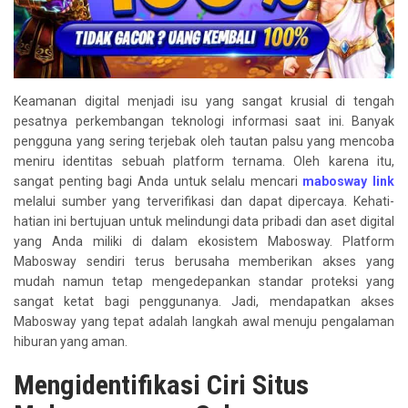
Keamanan digital menjadi isu yang sangat krusial di tengah
pesatnya perkembangan teknologi informasi saat ini. Banyak
pengguna yang sering terjebak oleh tautan palsu yang mencoba
meniru identitas sebuah platform ternama. Oleh karena itu,
sangat penting bagi Anda untuk selalu mencari
mabosway link
melalui sumber yang terverifikasi dan dapat dipercaya. Kehati-
hatian ini bertujuan untuk melindungi data pribadi dan aset digital
yang Anda miliki di dalam ekosistem Mabosway. Platform
Mabosway sendiri terus berusaha memberikan akses yang
mudah namun tetap mengedepankan standar proteksi yang
sangat ketat bagi penggunanya. Jadi, mendapatkan akses
Mabosway yang tepat adalah langkah awal menuju pengalaman
hiburan yang aman.
Mengidentifikasi Ciri Situs