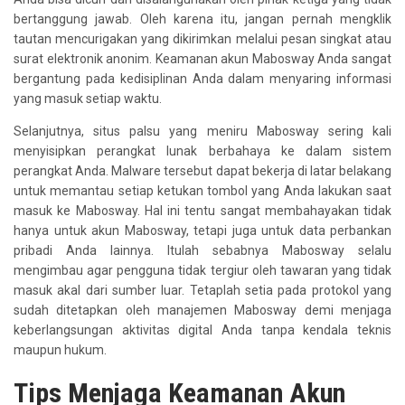
bertanggung jawab. Oleh karena itu, jangan pernah mengklik
tautan mencurigakan yang dikirimkan melalui pesan singkat atau
surat elektronik anonim. Keamanan akun Mabosway Anda sangat
bergantung pada kedisiplinan Anda dalam menyaring informasi
yang masuk setiap waktu.
Selanjutnya, situs palsu yang meniru Mabosway sering kali
menyisipkan perangkat lunak berbahaya ke dalam sistem
perangkat Anda. Malware tersebut dapat bekerja di latar belakang
untuk memantau setiap ketukan tombol yang Anda lakukan saat
masuk ke Mabosway. Hal ini tentu sangat membahayakan tidak
hanya untuk akun Mabosway, tetapi juga untuk data perbankan
pribadi Anda lainnya. Itulah sebabnya Mabosway selalu
mengimbau agar pengguna tidak tergiur oleh tawaran yang tidak
masuk akal dari sumber luar. Tetaplah setia pada protokol yang
sudah ditetapkan oleh manajemen Mabosway demi menjaga
keberlangsungan aktivitas digital Anda tanpa kendala teknis
maupun hukum.
Tips Menjaga Keamanan Akun