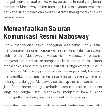
menjadi indikator kuat bahwa Anda berada di tempat yang benar.
Komitmen Mabosway dalam menjaga kualitas layanan tercermin
dari kebersihan desain dan akurasi informasi yang mereka sajikan
setiap harinya.
Memanfaatkan Saluran
Komunikasi Resmi Mabosway
Untuk menghindari risiko, pengguna disarankan untuk selalu
menggunakan saluran komunikasi resmi yang telah disediakan
oleh pihak Mabosway. Manajemen Mabosway biasanya
menyebarkan pembaruan mengenai akses terbaru melalui kanal
media sosial resmi atau buletin elektronik. Dengan mengikuti akun
media sosial Mabosway yang memiliki banyak pengikut, Anda bisa
mendapatkan informasi terkini secara instan. Selain itu, layanan
dukungan pelanggan Mabosway selalu siap memberikan bantuan
jika Anda merasa ragu terhadap sebuah tautan. Interaksi
langsung dengan staf Mabosway menjamin bahwa Anda
mendapatkan arahan yang paling akurat dan terpercaya.
Kemudian, penggunaan aplikasi resmi Mabosway juga bisa