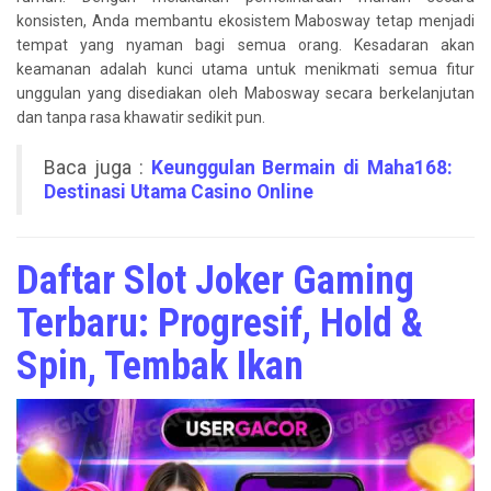
konsisten, Anda membantu ekosistem Mabosway tetap menjadi
tempat yang nyaman bagi semua orang. Kesadaran akan
keamanan adalah kunci utama untuk menikmati semua fitur
unggulan yang disediakan oleh Mabosway secara berkelanjutan
dan tanpa rasa khawatir sedikit pun.
Baca juga :
Keunggulan Bermain di Maha168:
Destinasi Utama Casino Online
Daftar Slot Joker Gaming
Terbaru: Progresif, Hold &
Spin, Tembak Ikan