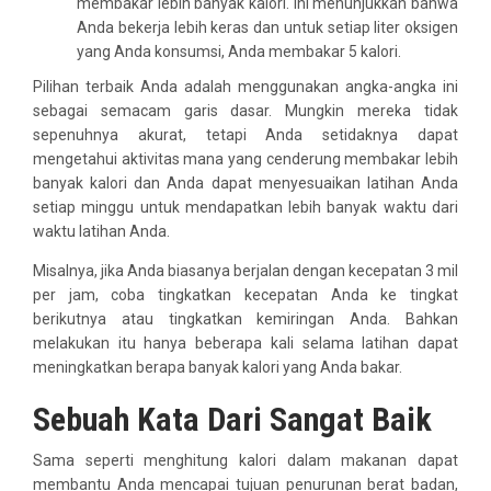
membakar lebih banyak kalori. Ini menunjukkan bahwa
Anda bekerja lebih keras dan untuk setiap liter oksigen
yang Anda konsumsi, Anda membakar 5 kalori.
Pilihan terbaik Anda adalah menggunakan angka-angka ini
sebagai semacam garis dasar. Mungkin mereka tidak
sepenuhnya akurat, tetapi Anda setidaknya dapat
mengetahui aktivitas mana yang cenderung membakar lebih
banyak kalori dan Anda dapat menyesuaikan latihan Anda
setiap minggu untuk mendapatkan lebih banyak waktu dari
waktu latihan Anda.
Misalnya, jika Anda biasanya berjalan dengan kecepatan 3 mil
per jam, coba tingkatkan kecepatan Anda ke tingkat
berikutnya atau tingkatkan kemiringan Anda. Bahkan
melakukan itu hanya beberapa kali selama latihan dapat
meningkatkan berapa banyak kalori yang Anda bakar.
Sebuah Kata Dari Sangat Baik
Sama seperti menghitung kalori dalam makanan dapat
membantu Anda mencapai tujuan penurunan berat badan,