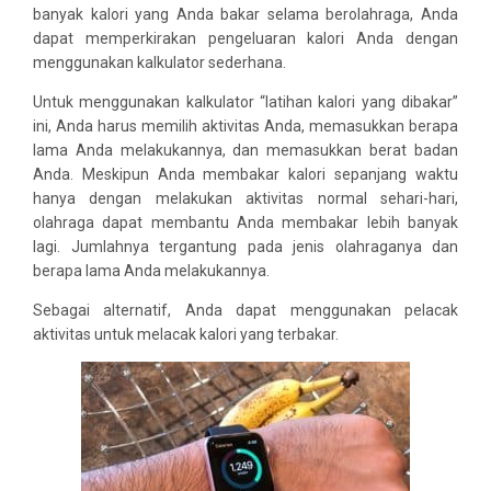
banyak kalori yang Anda bakar selama berolahraga, Anda
dapat memperkirakan pengeluaran kalori Anda dengan
menggunakan kalkulator sederhana.
Untuk menggunakan kalkulator “latihan kalori yang dibakar”
ini, Anda harus memilih aktivitas Anda, memasukkan berapa
lama Anda melakukannya, dan memasukkan berat badan
Anda. Meskipun Anda membakar kalori sepanjang waktu
hanya dengan melakukan aktivitas normal sehari-hari,
olahraga dapat membantu Anda membakar lebih banyak
lagi. Jumlahnya tergantung pada jenis olahraganya dan
berapa lama Anda melakukannya.
Sebagai alternatif, Anda dapat menggunakan pelacak
aktivitas untuk melacak kalori yang terbakar.