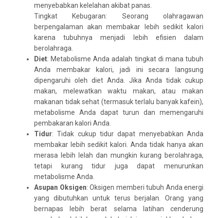
menyebabkan kelelahan akibat panas.
Tingkat Kebugaran: Seorang olahragawan
berpengalaman akan membakar lebih sedikit kalori
karena tubuhnya menjadi lebih efisien dalam
berolahraga.
Diet
: Metabolisme Anda adalah tingkat di mana tubuh
Anda membakar kalori, jadi ini secara langsung
dipengaruhi oleh diet Anda. Jika Anda tidak cukup
makan, melewatkan waktu makan, atau makan
makanan tidak sehat (termasuk terlalu banyak kafein),
metabolisme Anda dapat turun dan memengaruhi
pembakaran kalori Anda.
Tidur
: Tidak cukup tidur dapat menyebabkan Anda
membakar lebih sedikit kalori. Anda tidak hanya akan
merasa lebih lelah dan mungkin kurang berolahraga,
tetapi kurang tidur juga dapat menurunkan
metabolisme Anda.
Asupan Oksigen
: Oksigen memberi tubuh Anda energi
yang dibutuhkan untuk terus berjalan. Orang yang
bernapas lebih berat selama latihan cenderung