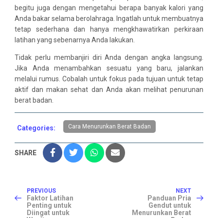
begitu juga dengan mengetahui berapa banyak kalori yang
Anda bakar selama berolahraga. Ingatlah untuk membuatnya
tetap sederhana dan hanya mengkhawatirkan perkiraan
latihan yang sebenarnya Anda lakukan.
Tidak perlu membanjiri diri Anda dengan angka langsung.
Jika Anda menambahkan sesuatu yang baru, jalankan
melalui rumus. Cobalah untuk fokus pada tujuan untuk tetap
aktif dan makan sehat dan Anda akan melihat penurunan
berat badan.
Cara Menurunkan Berat Badan
Categories:
SHARE
Post
Previous
Next
PREVIOUS
NEXT
Post
Post
Faktor Latihan
Panduan Pria
Penting untuk
Gendut untuk
navigation
Diingat untuk
Menurunkan Berat