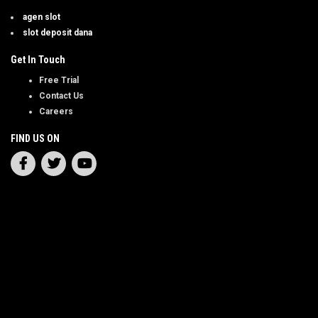
agen slot
slot deposit dana
Get In Touch
Free Trial
Contact Us
Careers
FIND US ON