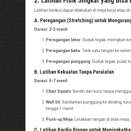
2. Latihan Fisik Singkat yang Bisa 
Latihan berikut dapat dilakukan di meja kerja atau di
A. Peregangan (Stretching) untuk Menguran
Durasi: 2-5 menit
Peregangan leher
: Duduk tegak, miringkan kep
Peregangan bahu
: Tarik satu tangan ke sebe
Peregangan punggung
: Duduk tegak, putar tu
B. Latihan Kekuatan Tanpa Peralatan
Durasi: 5-7 menit
Chair Squats
: Berdiri dari kursi tanpa mengg
Wall Sit
: Sandarkan punggung ke dinding, turu
hingga 1 menit.
Push-up Meja
: Letakkan tangan di atas meja,
C. Latihan Kardio Ringan untuk Meningkatka