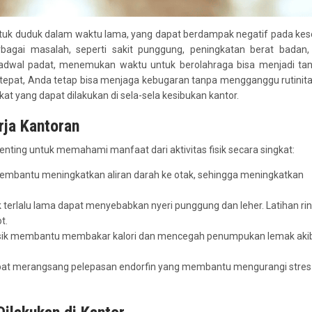
untuk duduk dalam waktu lama, yang dapat berdampak negatif pada kes
rbagai masalah, seperti sakit punggung, peningkatan berat badan,
 jadwal padat, menemukan waktu untuk berolahraga bisa menjadi ta
ng tepat, Anda tetap bisa menjaga kebugaran tanpa mengganggu rutinita
kat yang dapat dilakukan di sela-sela kesibukan kantor.
rja Kantoran
ting untuk memahami manfaat dari aktivitas fisik secara singkat:
membantu meningkatkan aliran darah ke otak, sehingga meningkatkan
k terlalu lama dapat menyebabkan nyeri punggung dan leher. Latihan ri
t.
 fisik membantu membakar kalori dan mencegah penumpukan lemak aki
apat merangsang pelepasan endorfin yang membantu mengurangi stres