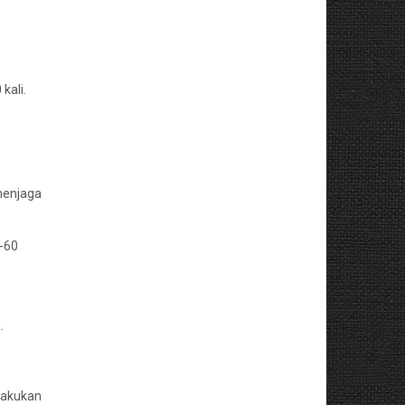
kali.
menjaga
0-60
.
lakukan