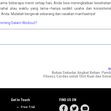
elama beberapa menit setiap hari, Anda bisa meningkatkan kesehatan,
an mahal atau waktu yang lama—hanya sedikit usaha dan konsistens
 Anda. Mulailah bergerak sekarang dan rasakan manfaatnya!
enting Dalam Workout?
N
N
P
Bukan Sekadar Angkat Beban: Pand
Fitness Cerdas untuk Otot Kuat dan Sime
Get In Touch
FIND US ON
Free Trial