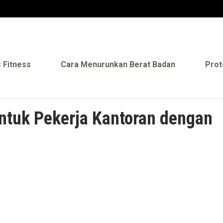
 Fitness
Cara Menurunkan Berat Badan
Prot
untuk Pekerja Kantoran dengan