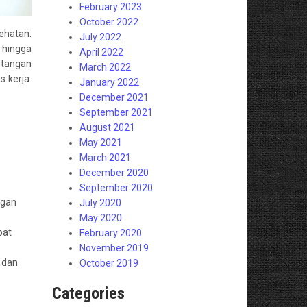
February 2023
October 2022
ehatan.
July 2022
 hingga
April 2022
ntangan
March 2022
s kerja.
January 2022
December 2021
September 2021
August 2021
May 2021
March 2021
December 2020
September 2020
ngan
July 2020
May 2020
bat
February 2020
November 2019
 dan
October 2019
Categories