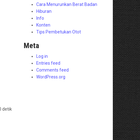
Cara Menurunkan Berat Badan
Hiburan
Info
Konten
Tips Pembetukan Otot
Meta
Log in
Entries feed
Comments feed
WordPress.org
 detik